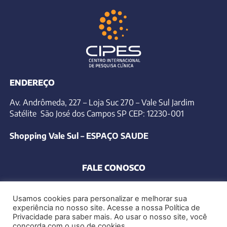
ENDEREÇO
Av. Andrômeda, 227 – Loja Suc 270 – Vale Sul Jardim
Satélite São José dos Campos SP CEP: 12230-001
Shopping Vale Sul – ESPAÇO SAUDE
FALE CONOSCO
Telefone: (12) 3939-4479
Usamos cookies para personalizar e melhorar sua
contato@cipes.com.br
experiência no nosso site. Acesse a nossa Política de
Privacidade para saber mais. Ao usar o nosso site, você
concorda com o uso de cookies.