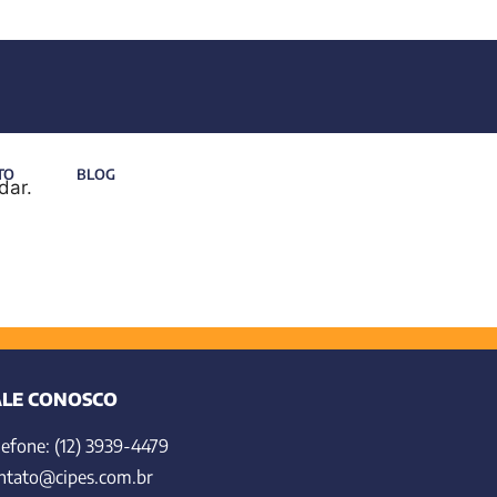
TO
BLOG
dar.
ALE CONOSCO
lefone: (12) 3939-4479
ntato@cipes.com.br