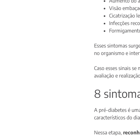
Aumento do a
Visão embaça
Cicatrização l
Infecções reco
Formigamentos
Esses sintomas surg
no organismo e inter
Caso esses sinais s
avaliação e realizaç
8 sintoma
A pré-diabetes é uma
característicos do di
Nessa etapa,
reconh