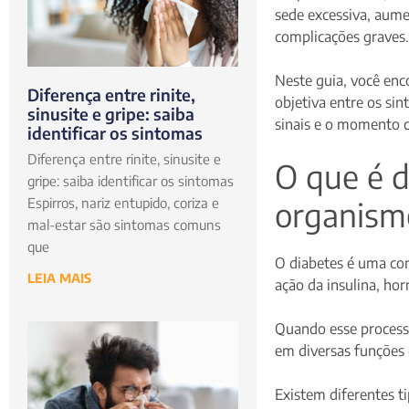
sede excessiva, aume
complicações graves.
Neste guia, você en
Diferença entre rinite,
objetiva entre os sin
sinusite e gripe: saiba
sinais e o momento c
identificar os sintomas
Diferença entre rinite, sinusite e
O que é d
gripe: saiba identificar os sintomas
organism
Espirros, nariz entupido, coriza e
mal-estar são sintomas comuns
que
O diabetes é uma co
LEIA MAIS
ação da insulina, ho
Quando esse processo
em diversas funções 
Existem diferentes ti