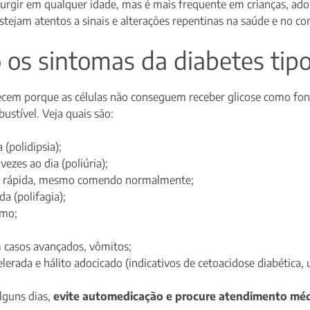
urgir em qualquer idade, mas é mais frequente em crianças, adol
estejam atentos a sinais e alterações repentinas na saúde e no 
 os sintomas da diabetes tipo
cem porque as células não conseguem receber glicose como font
stível. Veja quais são:
 (polidipsia);
vezes ao dia (poliúria);
o rápida, mesmo comendo normalmente;
a (polifagia);
emo;
 casos avançados, vômitos;
lerada e hálito adocicado (indicativos de cetoacidose diabética,
lguns dias,
evite automedicação e procure atendimento mé