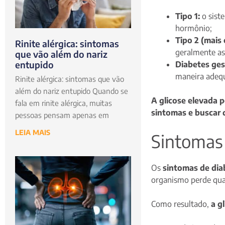
Tipo 1:
o siste
hormônio;
Tipo 2 (mais
Rinite alérgica: sintomas
geralmente ass
que vão além do nariz
entupido
Diabetes ges
maneira adeq
Rinite alérgica: sintomas que vão
além do nariz entupido Quando se
A glicose elevada 
fala em rinite alérgica, muitas
sintomas e buscar 
pessoas pensam apenas em
LEIA MAIS
Sintomas 
Os
sintomas de diab
organismo perde quas
Como resultado,
a g