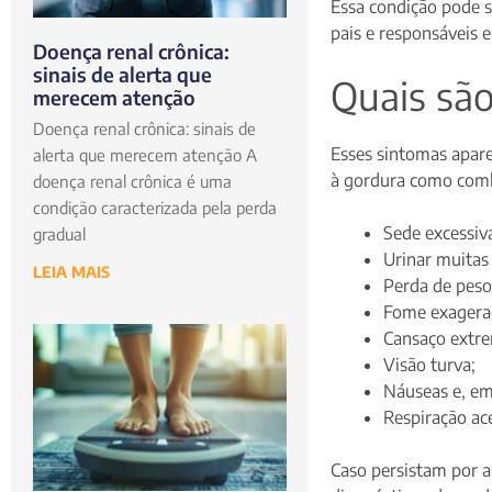
Essa condição pode s
pais e responsáveis 
Doença renal crônica:
sinais de alerta que
Quais são
merecem atenção
Doença renal crônica: sinais de
Esses sintomas apare
alerta que merecem atenção A
à gordura como combu
doença renal crônica é uma
condição caracterizada pela perda
Sede excessiva
gradual
Urinar muitas 
LEIA MAIS
Perda de pes
Fome exagerad
Cansaço extr
Visão turva;
Náuseas e, em
Respiração ace
Caso persistam por a