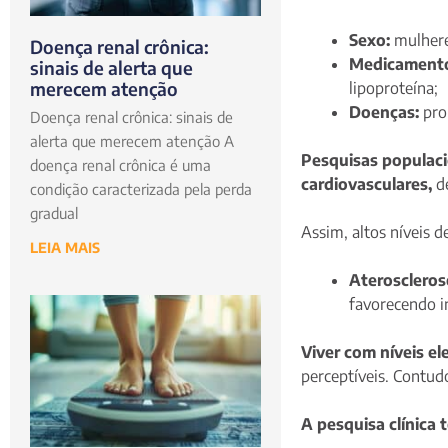
Sexo:
mulhere
Doença renal crônica:
Medicamentos
sinais de alerta que
merecem atenção
lipoproteína;
Doenças:
pro
Doença renal crônica: sinais de
alerta que merecem atenção A
Pesquisas populaci
doença renal crônica é uma
cardiovasculares,
de
condição caracterizada pela perda
gradual
Assim, altos níveis 
LEIA MAIS
Ateroscleros
favorecendo in
Viver com níveis el
perceptíveis. Contud
A pesquisa clínica