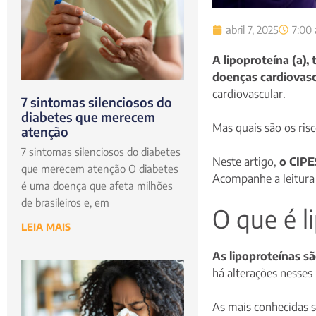
abril 7, 2025
7:00
A lipoproteína (a)
doenças cardiovasc
cardiovascular.
7 sintomas silenciosos do
diabetes que merecem
Mas quais são os ris
atenção
7 sintomas silenciosos do diabetes
Neste artigo,
o CIPE
que merecem atenção O diabetes
Acompanhe a leitura
é uma doença que afeta milhões
de brasileiros e, em
O que é l
LEIA MAIS
As lipoproteínas sã
há alterações nesses 
As mais conhecidas s