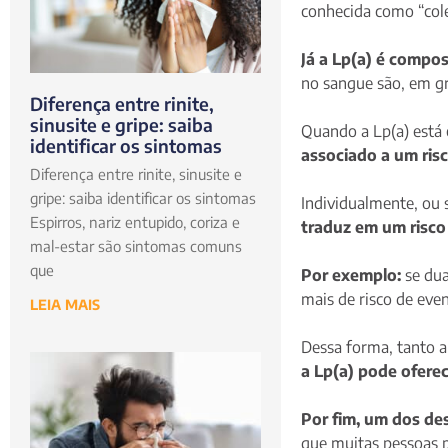
conhecida como “col
Já a Lp(a) é compo
no sangue são, em gr
Diferença entre rinite,
sinusite e gripe: saiba
Quando a Lp(a) está 
identificar os sintomas
associado a um ris
Diferença entre rinite, sinusite e
gripe: saiba identificar os sintomas
Individualmente, ou s
Espirros, nariz entupido, coriza e
traduz em um risco
mal-estar são sintomas comuns
que
Por exemplo:
se du
mais de risco de eve
LEIA MAIS
Dessa forma, tanto a
a Lp(a) pode ofere
Por fim, um dos des
que muitas pessoas 