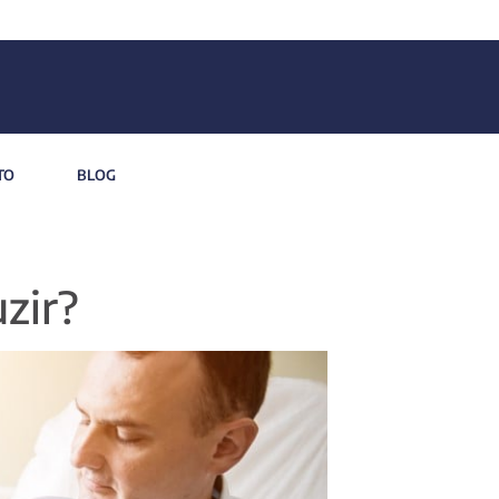
TO
BLOG
zir?