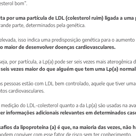
esterol bom”.
sta por uma partícula de LDL (colesterol ruim) ligada a um
ande parte, determinados pela genética.
elevada, isso indica uma predisposição genética para o aumento 
co maior de desenvolver doenças cardiovasculares.
eja, por partícula, a Lp(a) pode ser seis vezes mais aterogênica
 seis vezes maior do que alguém que tem uma Lp(a) normal
as pessoas estão com LDL bem controlado, aquele que tiver uma
ntos cardiovasculares.
 medição do LDL-colesterol quanto a da Lp(a) são usadas na aval
cer informações adicionais relevantes em determinados cas
afios da lipoproteína (a) é que, na maioria das vezes, não 
podem conviver com esse fator de risco sem ter conhecimento.